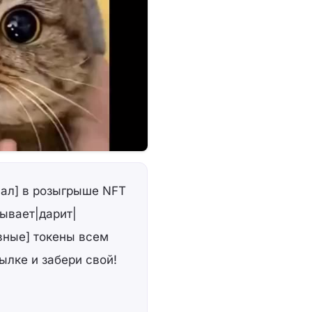
вал] в розыгрыше NFT
рывает|дарит|
вные] токены всем
ылке и забери свой!