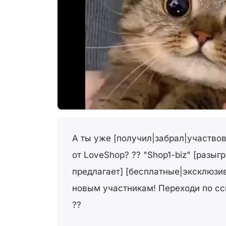
А ты уже [получил|забрал|участво
от LoveShop? ?? "Shop1-biz" [разыг
предлагает] [бесплатные|эксклюзи
новым участникам! Переходи по сс
??