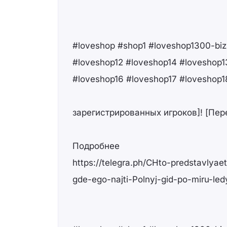
#loveshop #shop1 #loveshop1300-biz
#loveshop12 #loveshop14 #loveshop1
#loveshop16 #loveshop17 #loveshop1
зарегистрированных игроков]! [Пер
Подробнее
https://telegra.ph/CHto-predstavlyae
gde-ego-najti-Polnyj-gid-po-miru-l