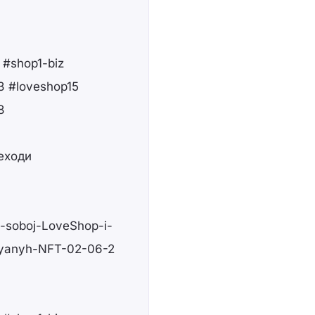
 #shop1-biz
3 #loveshop15
8
еходи
t-soboj-LoveShop-i-
edyanyh-NFT-02-06-2