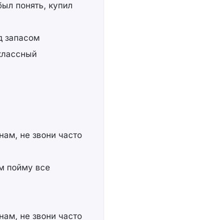
был понять, купил
од запасом
 классный
нам, не звони часто
им пойму все
нам, не звони часто