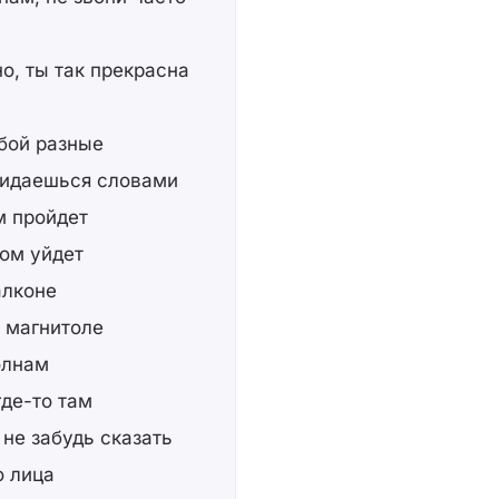
о, ты так прекрасна
обой разные
 кидаешься словами
м пройдет
том уйдет
алконе
в магнитоле
олнам
где-то там
 не забудь сказать
о лица