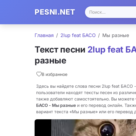
PESNI.NET
Главная
2lup feat БАСО
Мы разные
Текст песни
2lup feat 
разные
В избранное
Здесь вы найдете слова песни 2lup feat БАСО 
пользователи находят тексты песен из различн
также добавляют самостоятельно. Вы можете
БАСО - Мы разные
и его перевод онлайн. Такж
вариант текста «Мы разные» или его перевод дл