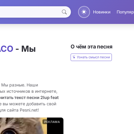
Новинки
Популяр
О чём эта песня
БАСО
- Мы
Узнать смысл песни
- Мы разные. Наши
ых источников в интернете,
читать текст песни 2lup feat
е вы можете добавить свой
я сайта Pesni.net!
РЕКЛАМА