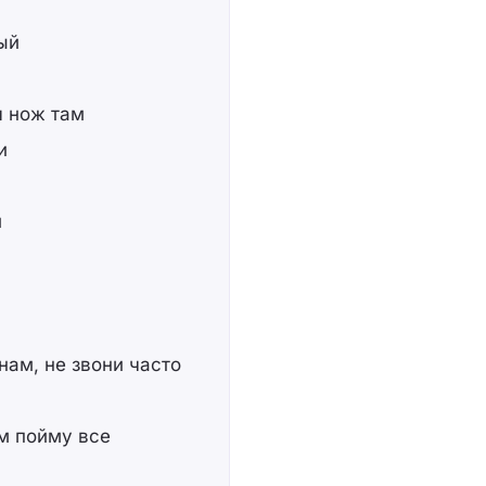
ный
л нож там
и
й
нам, не звони часто
им пойму все