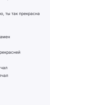
о, ты так прекрасна
замен
прекрасней
учал
олчал