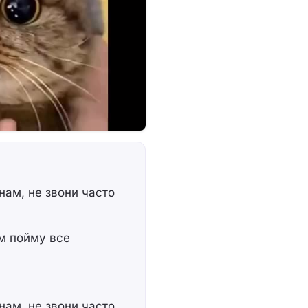
нам, не звони часто
им пойму все
нам, не звони часто