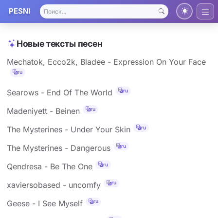
PESNI
Новые тексты песен
Mechatok, Ecco2k, Bladee - Expression On Your Face
ru
ru
Searows - End Of The World
ru
Madeniyett - Beinen
ru
The Mysterines - Under Your Skin
ru
The Mysterines - Dangerous
ru
Qendresa - Be The One
ru
xaviersobased - uncomfy
ru
Geese - I See Myself