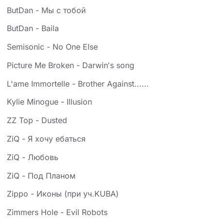
ButDan - Мы с тобой
ButDan - Baila
Semisonic - No One Else
Picture Me Broken - Darwin′s song
L'ame Immortelle - Brother Against......
Kylie Minogue - Illusion
ZZ Top - Dusted
ZiQ - Я хочу ебаться
ZiQ - Любовь
ZiQ - Под Планом
Zippo - Иконы (при уч.KUBA)
Zimmers Hole - Evil Robots