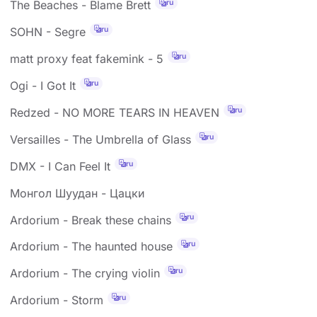
ru
The Beaches - Blame Brett
ru
SOHN - Segre
ru
matt proxy feat fakemink - 5
ru
Ogi - I Got It
ru
Redzed - NO MORE TEARS IN HEAVEN
ru
Versailles - The Umbrella of Glass
ru
DMX - I Can Feel It
Монгол Шуудан - Цацки
ru
Ardorium - Break these chains
ru
Ardorium - The haunted house
ru
Ardorium - The crying violin
ru
Ardorium - Storm