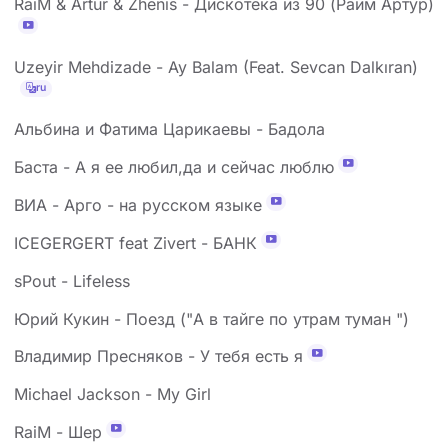
RaiM & Artur & Zhenis - Дискотека из 90 (Райм Артур)
Uzeyir Mehdizade - Ay Balam (Feat. Sevcan Dalkıran)
ru
Альбина и Фатима Царикаевы - Бадола
Баста - А я ее любил,да и сейчас люблю
ВИА - Арго - на русском языке
ICEGERGERT feat Zivert - БАНК
sPout - Lifeless
Юрий Кукин - Поезд ("А в тайге по утрам туман ")
Владимир Пресняков - У тебя есть я
Michael Jackson - My Girl
RaiM - Шер