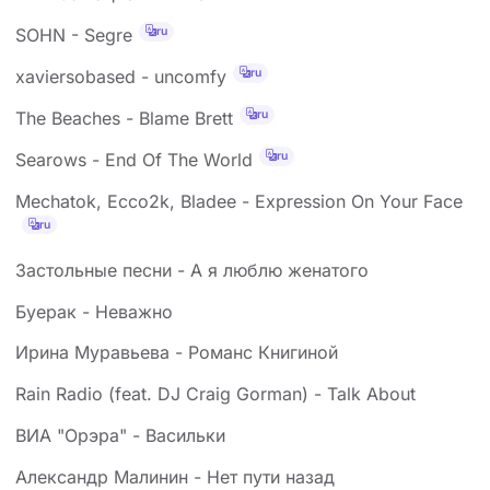
ru
SOHN - Segre
ru
xaviersobased - uncomfy
ru
The Beaches - Blame Brett
ru
Searows - End Of The World
Mechatok, Ecco2k, Bladee - Expression On Your Face
ru
Застольные песни - А я люблю женатого
Буерак - Неважно
Ирина Муравьева - Романс Книгиной
Rain Radio (feat. DJ Craig Gorman) - Talk About
ВИА "Орэра" - Васильки
Александр Малинин - Нет пути назад