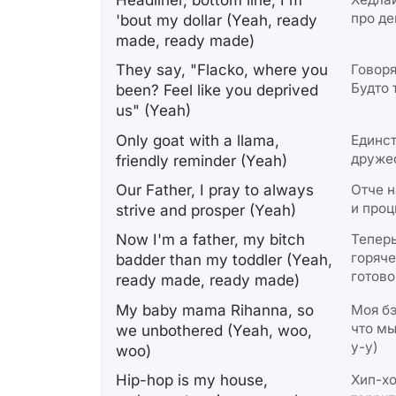
про де
'bout my dollar (Yeah, ready
made, ready made)
They say, "Flacko, where you
Говоря
Будто 
been? Feel like you deprived
us" (Yeah)
Only goat with a llama,
Единс
друже
friendly reminder (Yeah)
Our Father, I pray to always
Отче н
и проц
strive and prosper (Yeah)
Now I'm a father, my bitch
Теперь
горяче
badder than my toddler (Yeah,
готово
ready made, ready made)
My baby mama Rihanna, so
Моя б
что мы
we unbothered (Yeah, woo,
у-у)
woo)
Hip-hop is my house,
Хип-хо