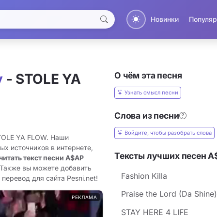
Новинки
Популяр
О чём эта песня
y
- STOLE YA
Узнать смысл песни
Слова из песни
Войдите, чтобы разобрать слова
STOLE YA FLOW. Наши
ых источников в интернете,
Тексты лучших песен A
читать текст песни A$AP
 Также вы можете добавить
Fashion Killa
перевод для сайта Pesni.net!
Praise the Lord (Da Shine)
РЕКЛАМА
STAY HERE 4 LIFE