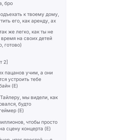
а, бро
одъехать к твоему дому,
тить его, как аренду, ах
так же легко, как ты не
 время на своих детей
о, готово)
т 2]
х пацанов учим, а они
ся устроить тебе
айн (Е)
Тайлеру, мы видели, как
рвался, будто
геймер (Е)
иллионов, чтобы просто
на сцену концерта (Е)
нер, итог простой — я