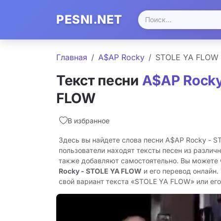
PESNI.NET
Главная
A$AP Rocky
STOLE YA FLOW
Текст песни
A$AP Rock
FLOW
В избранное
Здесь вы найдете слова песни A$AP Rocky - 
пользователи находят тексты песен из различн
также добавляют самостоятельно. Вы можете
Rocky - STOLE YA FLOW
и его перевод онлайн.
свой вариант текста «STOLE YA FLOW» или его 