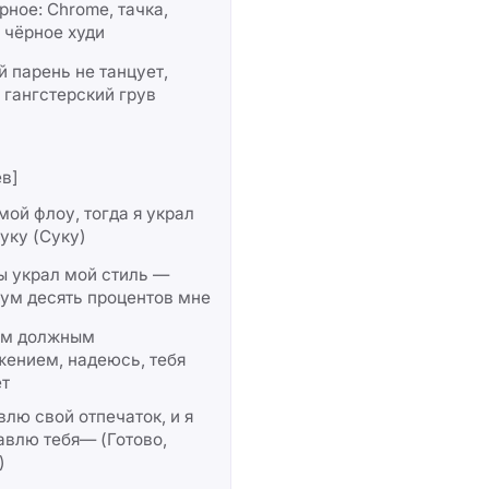
рное: Chrome, тачка,
 чёрное худи
 парень не танцует,
 гангстерский грув
в]
мой флоу, тогда я украл
уку (Суку)
ы украл мой стиль —
ум десять процентов мне
ем должным
ением, надеюсь, тебя
ет
влю свой отпечаток, и я
авлю тебя— (Готово,
)