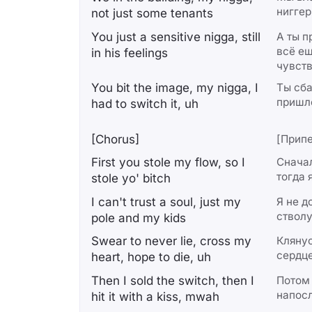
ниггер
not just some tenants
You just a sensitive nigga, still
А ты п
всё ещ
in his feelings
чувст
You bit the image, my nigga, I
Ты сба
пришло
had to switch it, uh
[Chorus]
[Припе
First you stole my flow, so I
Сначал
тогда 
stole yo' bitch
I can't trust a soul, just my
Я не д
стволу
pole and my kids
Swear to never lie, cross my
Клянус
сердце
heart, hope to die, uh
Then I sold the switch, then I
Потом 
напосл
hit it with a kiss, mwah