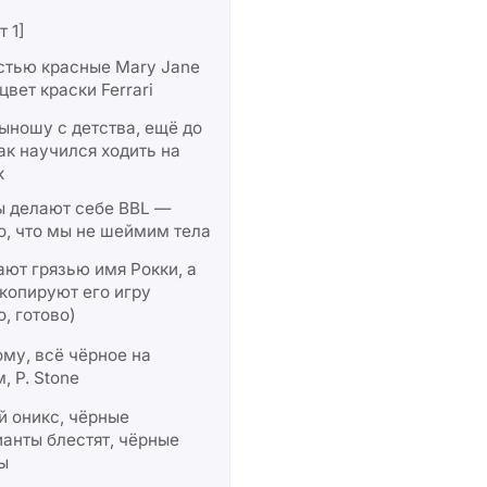
т 1]
стью красные Mary Jane
цвет краски Ferrari
ыношу с детства, ещё до
как научился ходить на
к
ы делают себе BBL —
, что мы не шеймим тела
ют грязью имя Рокки, а
копируют его игру
о, готово)
му, всё чёрное на
, P. Stone
 оникс, чёрные
анты блестят, чёрные
ы