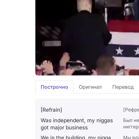
Построчно
Оригинал
Перевод
[Refrain]
[Рефр
Was independent, my niggas
Был не
ниггер
got major business
We in the building, my nigga,
Мы вл