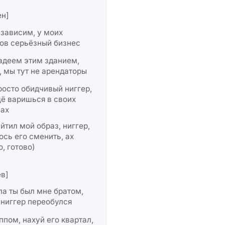
ен]
зависим, у моих
ов серьёзный бизнес
адеем этим зданием,
, мы тут не арендаторы
росто обидчивый ниггер,
ё варишься в своих
вах
йтил мой образ, ниггер,
сь его сменить, ах
о, готово)
в]
а ты был мне братом,
ниггер переобулся
ппом, нахуй его квартал,