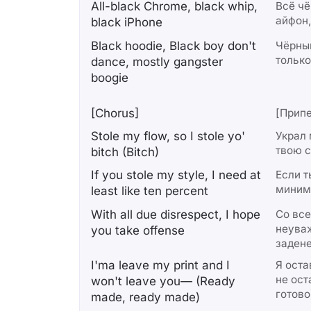
All-black Chrome, black whip,
Всё чё
айфон,
black iPhone
Black hoodie, Black boy don't
Чёрный
только
dance, mostly gangster
boogie
[Chorus]
[Припе
Stole my flow, so I stole yo'
Украл 
твою с
bitch (Bitch)
If you stole my style, I need at
Если т
миним
least like ten percent
With all due disrespect, I hope
Со вс
неуваж
you take offense
заден
I'ma leave my print and I
Я оста
не ост
won't leave you— (Ready
готово
made, ready made)