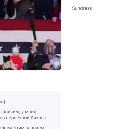
Sundress
ен]
зависим, у моих
ов серьёзный бизнес
адеем этим зданием,