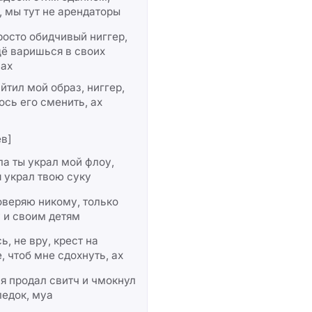
, мы тут не арендаторы
росто обидчивый ниггер,
ё варишься в своих
вах
йтил мой образ, ниггер,
сь его сменить, ах
в]
а ты украл мой флоу,
я украл твою суку
оверяю никому, только
 и своим детям
ь, не вру, крест на
, чтоб мне сдохнуть, ах
я продал свитч и чмокнул
едок, муа