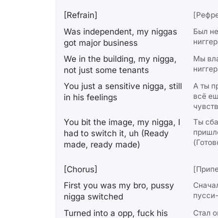
[Refrain]
[Рефр
Was independent, my niggas
Был не
ниггер
got major business
We in the building, my nigga,
Мы вл
ниггер
not just some tenants
You just a sensitive nigga, still
А ты п
всё ещ
in his feelings
чувст
You bit the image, my nigga, I
Ты сба
пришло
had to switch it, uh (Ready
(Готов
made, ready made)
[Chorus]
[Припе
First you was my bro, pussy
Сначал
пусси-
nigga switched
Turned into a opp, fuck his
Стал о