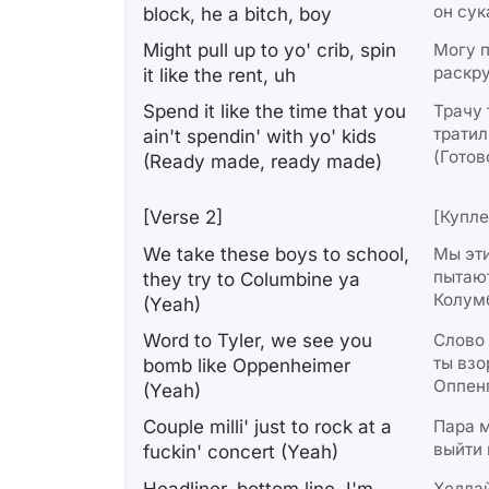
он сук
block, he a bitch, boy
Might pull up to yo' crib, spin
Могу п
раскру
it like the rent, uh
Spend it like the time that you
Трачу 
тратил
ain't spendin' with yo' kids
(Готов
(Ready made, ready made)
[Verse 2]
[Купле
We take these boys to school,
Мы эти
пытают
they try to Columbine ya
Колумб
(Yeah)
Word to Tyler, we see you
Слово 
ты взо
bomb like Oppenheimer
Оппен
(Yeah)
Couple milli' just to rock at a
Пара м
выйти 
fuckin' concert (Yeah)
Headliner, bottom line, I'm
Хедлай