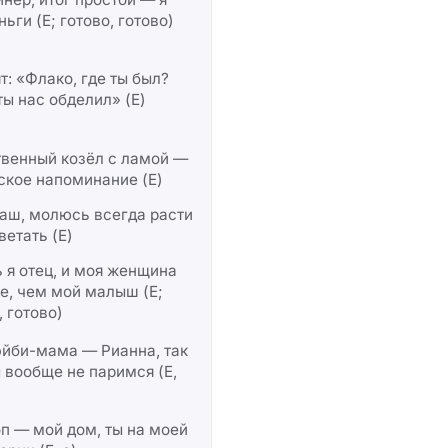
ньги (Е; готово, готово)
т: «Флако, где ты был?
ты нас обделил» (Е)
твенный козёл с ламой —
ское напоминание (Е)
аш, молюсь всегда расти
ветать (Е)
 я отец, и моя женщина
е, чем мой малыш (Е;
, готово)
эйби-мама — Рианна, так
 вообще не паримся (Е,
п — мой дом, ты на моей