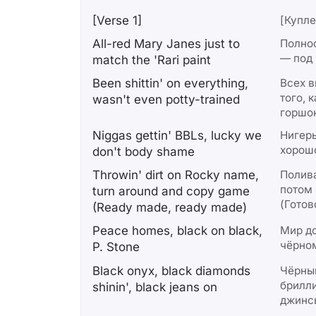
[Verse 1]
[Купле
All-red Mary Janes just to
Полно
— под 
match the 'Rari paint
Been shittin' on everything,
Всех в
того, 
wasn't even potty-trained
горшо
Niggas gettin' BBLs, lucky we
Нигер
хорошо
don't body shame
Throwin' dirt on Rocky name,
Полива
потом 
turn around and copy game
(Готов
(Ready made, ready made)
Pеace homes, black on black,
Мир до
чёрном
P. Stone
Black onyx, black diamonds
Чёрный
брилли
shinin', black jеans on
джинс