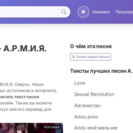
Новинки
Популяр
О чём эта песня
 А.Р.М.И.Я.
Узнать смысл песни
Тексты лучших песен А.
Love
.М.И.Я. Сверху. Наши
ых источников в интернете,
Sexual Revolution
читать текст песни
онлайн. Также вы можете
Авганистан
рху» или его перевод для
Алло,алло
Алло мой мальчик
РЕКЛАМА