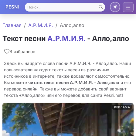
PESNI
Главная
А.Р.М.И.Я.
Алло,алло
Текст песни
А.Р.М.И.Я.
- Алло,алло
В избранное
Здесь вы найдете слова песни А.Р.М.И.Я. - Алло,алло. Наши
пользователи находят тексты песен из различных
источников в интернете, также добавляют самостоятельно.
Вы можете
читать текст песни А.Р.М.И.Я. - Алло,алло
и его
перевод онлайн. Также вы можете добавить свой вариант
текста «Алло,алло» или его перевод для сайта Pesni.net!
РЕКЛАМА