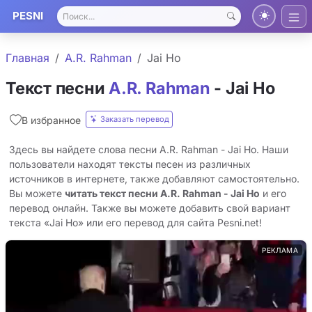
PESNI
Главная
A.R. Rahman
Jai Ho
Текст песни
A.R. Rahman
- Jai Ho
Заказать перевод
В избранное
Здесь вы найдете слова песни A.R. Rahman - Jai Ho. Наши
пользователи находят тексты песен из различных
источников в интернете, также добавляют самостоятельно.
Вы можете
читать текст песни A.R. Rahman - Jai Ho
и его
перевод онлайн. Также вы можете добавить свой вариант
текста «Jai Ho» или его перевод для сайта Pesni.net!
РЕКЛАМА