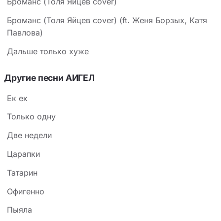
Броманс (Толя Яйцев cover)
Броманс (Толя Яйцев cover) (ft. Женя Борзых, Катя
Павлова)
Дальше только хуже
Другие песни АИГЕЛ
Ек ек
Только одну
Две недели
Царапки
Татарин
Офигенно
Пыяла