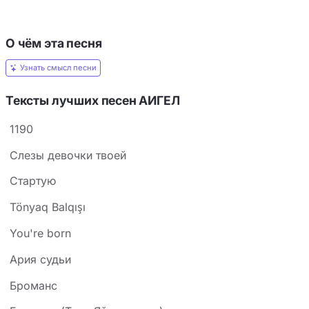
О чём эта песня
Узнать смысл песни
Тексты лучших песен АИГЕЛ
1190
Cлезы девочки твоей
Cтартую
Tönyaq Balqışı
You're born
Ария судьи
Броманс