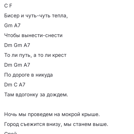
C F
Бисер и чуть-чуть тепла,
Gm A7
Чтобы вынести-снести
Dm Gm A7
То ли путь, а то ли крест
Dm Gm A7
По дороге в никуда
Dm C A7
Там вдогонку за дождем.
Ночь мы проведем на мокрой крыше.
Город съежится внизу, мы станем выше.