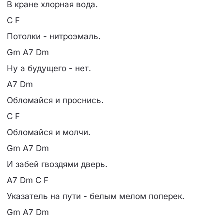
В кране хлорная вода.
C F
Потолки - нитроэмаль.
Gm A7 Dm
Ну а будущего - нет.
A7 Dm
Обломайся и проснись.
C F
Обломайся и молчи.
Gm A7 Dm
И забей гвоздями дверь.
A7 Dm C F
Указатель на пути - белым мелом поперек.
Gm A7 Dm