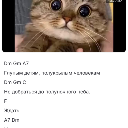
РЕКЛАМА
Dm Gm A7
Глупым детям, полукрылым человекам
Dm Gm C
Не добраться до полуночного неба.
F
Ждать.
A7 Dm