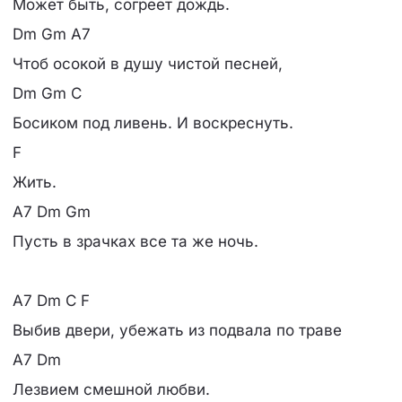
Может быть, согреет дождь.
Dm Gm A7
Чтоб осокой в душу чистой песней,
Dm Gm C
Босиком под ливень. И воскреснуть.
F
Жить.
A7 Dm Gm
Пусть в зрачках все та же ночь.
A7 Dm C F
Выбив двери, убежать из подвала по траве
A7 Dm
Лезвием смешной любви.