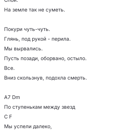
Спой.
На земле так не суметь.
Покури чуть-чуть.
Глянь, под рукой - перила.
Мы вырвались.
Пусть позади, оборвано, остыло.
Все.
Вниз скользнув, подохла смерть.
A7 Dm
По ступенькам между звезд
C F
Мы успели далеко,