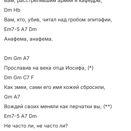
Вам, расстрелявшим армии и кафедры,
Dm Hb
Вам, кто, убив, читал над гробом эпитафии,
Em7-5 A7 Dm
Анафема, анафема.
Dm Gm A7
Прославив на века отца Иосифа, (*)
Dm Gm C7 F
Как змеи, сами его имя кожей сбросили,
Gm A7
Вождей своих меняли как перчатки вы, (**)
Em7-5 A7 Dm
Не часто ли, не часто ли?