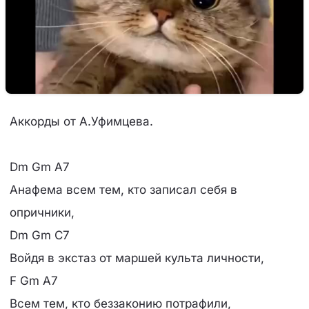
Аккорды от А.Уфимцева.
Dm Gm A7
Анафема всем тем, кто записал себя в
опричники,
Dm Gm C7
Войдя в экстаз от маршей культа личности,
F Gm A7
Всем тем, кто беззаконию потрафили,