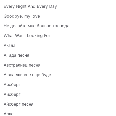
Every Night And Every Day
Goodbye, my love
Hе делайте мне больно господа
What Was I Looking For
А-ада
А, ада песня
Австралиец песня
А знаешь все еще будет
Айcберг
Айсберг
Айсберг песня
Алле