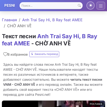
PESNI
Главная
Anh Trai Say Hi, B Ray feat AMEE
CHỜ ANH VỀ
Текст песни
Anh Trai Say Hi, B Ray
feat AMEE
- CHỜ ANH VỀ
Заказать перевод
В избранное
Здесь вы найдете слова песни Anh Trai Say Hi, B Ray feat
AMEE - CHỜ ANH VỀ. Наши пользователи находят тексты
песен из различных источников в интернете, также
добавляют самостоятельно. Вы можете
читать текст песни
VNM - CHỜ ANH VỀ
и его перевод онлайн. Также вы можете
добавить свой вариант текста «CHỜ ANH VỀ» или его
перевод для сайта Pesni.net!
РЕКЛАМА