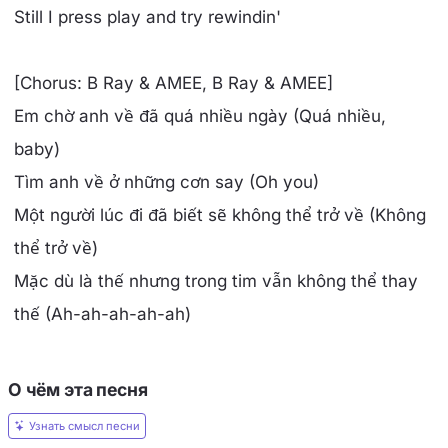
Still I press play and try rewindin'
[Chorus: B Ray & AMEE, B Ray & AMEE]
Em chờ anh về đã quá nhiều ngày (Quá nhiều,
baby)
Tìm anh về ở những cơn say (Oh you)
Một người lúc đi đã biết sẽ không thể trở về (Không
thể trở về)
Mặc dù là thế nhưng trong tim vẫn không thể thay
thế (Ah-ah-ah-ah-ah)
О чём эта песня
Узнать смысл песни