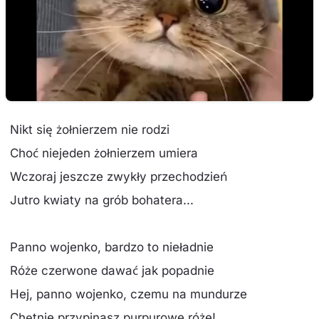
Nikt się żołnierzem nie rodzi
Choć niejeden żołnierzem umiera
Wczoraj jeszcze zwykły przechodzień
Jutro kwiaty na grób bohatera...
Panno wojenko, bardzo to nieładnie
Róże czerwone dawać jak popadnie
Hej, panno wojenko, czemu na mundurze
Chętnie przypinasz purpurowe róże!