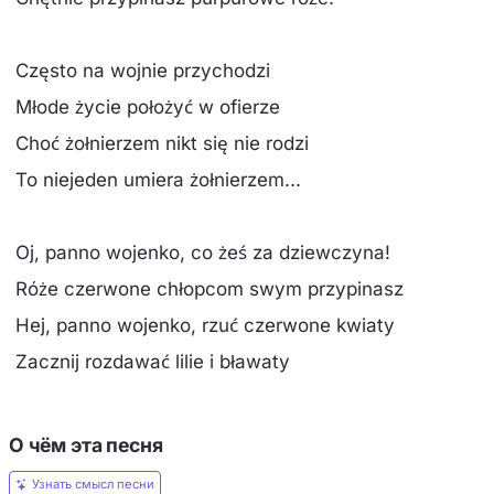
Często na wojnie przychodzi
Młode życie położyć w ofierze
Choć żołnierzem nikt się nie rodzi
To niejeden umiera żołnierzem...
Oj, panno wojenko, co żeś za dziewczyna!
Róże czerwone chłopcom swym przypinasz
Hej, panno wojenko, rzuć czerwone kwiaty
Zacznij rozdawać lilie i bławaty
О чём эта песня
Узнать смысл песни