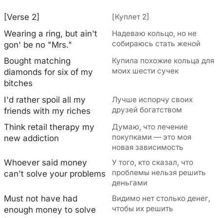
[Verse 2]
[Куплет 2]
Wearing a ring, but ain't
Надеваю кольцо, но не
собираюсь стать женой
gon' be no "Mrs."
Bought matching
Купила похожие кольца для
моих шести сучек
diamonds for six of my
bitches
I'd rather spoil all my
Лучше испорчу своих
друзей богатством
friends with my riches
Think retail therapy my
Думаю, что лечение
покупками — это моя
new addiction
новая зависимость
Whoever said money
У того, кто сказал, что
проблемы нельзя решить
can't solve your problems
деньгами
Must not have had
Видимо нет столько денег,
чтобы их решить
enough money to solve