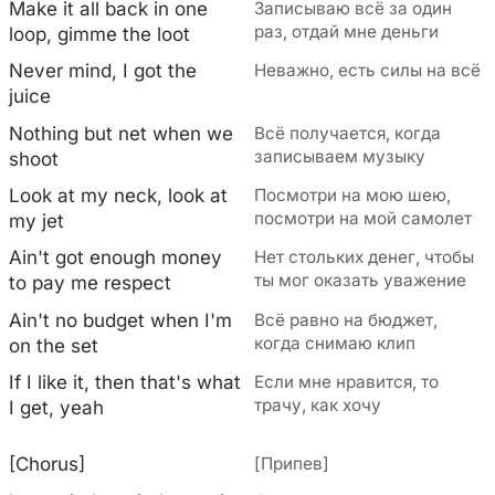
Make it all back in one
Записываю всё за один
раз, отдай мне деньги
loop, gimme the loot
Never mind, I got the
Неважно, есть силы на всё
juice
Nothing but net when we
Всё получается, когда
записываем музыку
shoot
Look at my neck, look at
Посмотри на мою шею,
посмотри на мой самолет
my jet
Ain't got enough money
Нет стольких денег, чтобы
ты мог оказать уважение
to pay me respect
Ain't no budget when I'm
Всё равно на бюджет,
когда снимаю клип
on the set
If I like it, then that's what
Если мне нравится, то
трачу, как хочу
I get, yeah
[Chorus]
[Припев]