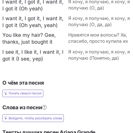
I want it, I got it, I want it,
Я хочу, я получаю, я хочу, я
получаю (О, да)
I got it (Oh yeah)
I want it, I got it, I want it,
Я хочу, я получаю, я хочу, я
получаю (О, да, да)
I got it (Oh yeah, yeah)
You like my hair? Gee,
Нравятся мои волосы? Ха,
спасибо, просто купила их
thanks, just bought it
I see it, I like it, I want it, I
Я хочу, я получаю, я хочу, я
получаю (Понятно, да)
got it (I see, yep)
О чём эта песня
Узнать смысл песни
Слова из песни
Войдите, чтобы разобрать слова
Тексты лучших песен Ariana Grande