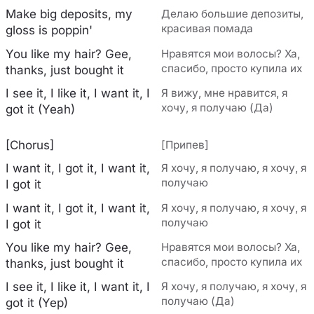
Make big deposits, my
Делаю большие депозиты,
красивая помада
gloss is poppin'
You like my hair? Gee,
Нравятся мои волосы? Ха,
спасибо, просто купила их
thanks, just bought it
I see it, I like it, I want it, I
Я вижу, мне нравится, я
хочу, я получаю (Да)
got it (Yeah)
[Chorus]
[Припев]
I want it, I got it, I want it,
Я хочу, я получаю, я хочу, я
получаю
I got it
I want it, I got it, I want it,
Я хочу, я получаю, я хочу, я
получаю
I got it
You like my hair? Gee,
Нравятся мои волосы? Ха,
спасибо, просто купила их
thanks, just bought it
I see it, I like it, I want it, I
Я хочу, я получаю, я хочу, я
получаю (Да)
got it (Yep)