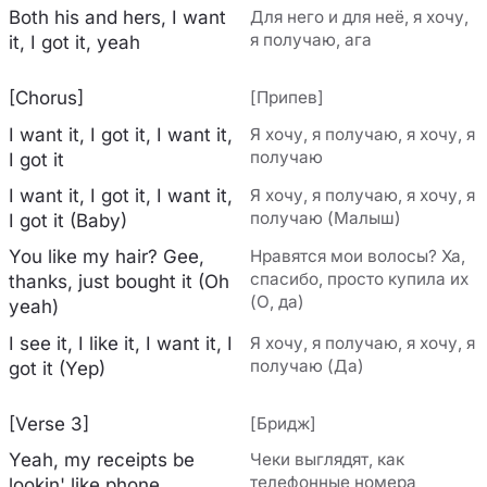
Both his and hers, I want
Для него и для неё, я хочу,
я получаю, ага
it, I got it, yeah
[Chorus]
[Припев]
I want it, I got it, I want it,
Я хочу, я получаю, я хочу, я
получаю
I got it
I want it, I got it, I want it,
Я хочу, я получаю, я хочу, я
получаю (Малыш)
I got it (Baby)
You like my hair? Gee,
Нравятся мои волосы? Ха,
спасибо, просто купила их
thanks, just bought it (Oh
(О, да)
yeah)
I see it, I like it, I want it, I
Я хочу, я получаю, я хочу, я
получаю (Да)
got it (Yep)
[Verse 3]
[Бридж]
Yeah, my receipts be
Чеки выглядят, как
телефонные номера
lookin' like phone