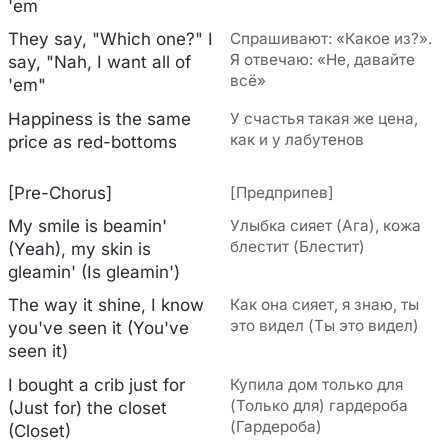
'em
They say, "Which one?" I
Спрашивают: «Какое из?».
Я отвечаю: «Не, давайте
say, "Nah, I want all of
всё»
'em"
Happiness is the same
У счастья такая же цена,
как и у лабутенов
price as red-bottoms
[Pre-Chorus]
[Предприпев]
My smile is beamin'
Улыбка сияет (Ага), кожа
блестит (Блестит)
(Yeah), my skin is
gleamin' (Is gleamin')
The way it shine, I know
Как она сияет, я знаю, ты
это видел (Ты это видел)
you've seen it (You've
seen it)
I bought a crib just for
Купила дом только для
(Только для) гардероба
(Just for) the closet
(Гардероба)
(Closet)