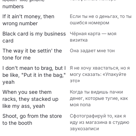
numbers
If it ain't money, then
Если ты не о деньгах, то ты
ошибся номером
wrong number
Black card is my business
Чёрная карта — моя
визитка
card
The way it be settin' the
Она задает мне тон
tone for me
I don't mean to brag, but I
Я не хочу хвастаться, но я
могу сказать: «Упакуйте
be like, "Put it in the bag,"
это»
yeah
When you see them
Когда ты видишь пачки
денег, которые тугие, как
racks, they stacked up
моя попа
like my ass, yeah
Shoot, go from the store
Сфотографируй то, как я
иду из магазина в студию
to the booth
звукозаписи