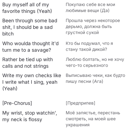
Buy myself all of my
Покупаю себе все мои
любимые вещи (Да)
favorite things (Yeah)
Been through some bad
Прошла через некоторое
дерьмо, должна быть
shit, I should be a sad
грустной сукой
bitch
Who woulda thought it'd
Кто бы подумал, что я
стану такой дикой?
turn me to a savage?
Rather be tied up with
Люблю болтать, но не хочу
чего-то серьезного
calls and not strings
Write my own checks like
Выписываю чеки, как будто
пишу песни (Ага)
I write what I sing, yeah
(Yeah)
[Pre-Chorus]
[Предприпев]
My wrist, stop watchin',
Моё запястье, перестань
смотреть, на моей шее
my neck is flossy
украшения