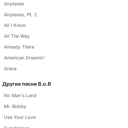
Airplanes
Airplanes, Pt. 2
All I Know
All The Way
Already There
American Dreamin'
Arena
Другие песни B.o.B
No Man's Land
Mr. Bobby
Use Your Love
Supaheroes