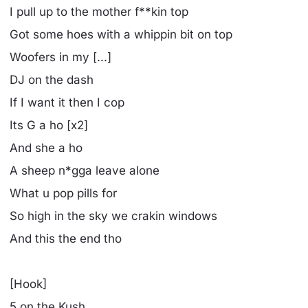
I pull up to the mother f**kin top
Got some hoes with a whippin bit on top
Woofers in my [...]
DJ on the dash
If I want it then I cop
Its G a ho [x2]
And she a ho
A sheep n*gga leave alone
What u pop pills for
So high in the sky we crakin windows
And this the end tho
[Hook]
5 on the Kush