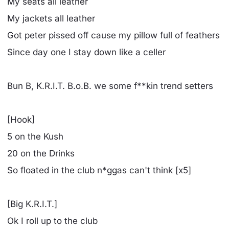
My seats all leather
My jackets all leather
Got peter pissed off cause my pillow full of feathers
Since day one I stay down like a celler
Bun B, K.R.I.T. B.o.B. we some f**kin trend setters
[Hook]
5 on the Kush
20 on the Drinks
So floated in the club n*ggas can't think [x5]
[Big K.R.I.T.]
Ok I roll up to the club