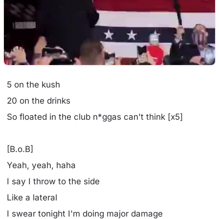
5 on the kush
20 on the drinks
So floated in the club n*ggas can't think [x5]
[B.o.B]
Yeah, yeah, haha
I say I throw to the side
Like a lateral
I swear tonight I'm doing major damage