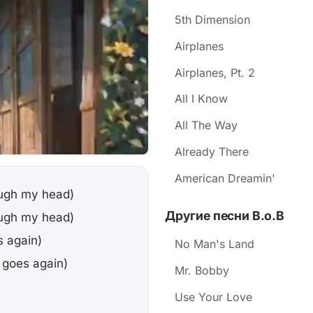
5th Dimension
Airplanes
Airplanes, Pt. 2
All I Know
All The Way
Already There
American Dreamin'
ough my head)
Другие песни B.o.B
ough my head)
s again)
No Man's Land
 goes again)
Mr. Bobby
Use Your Love