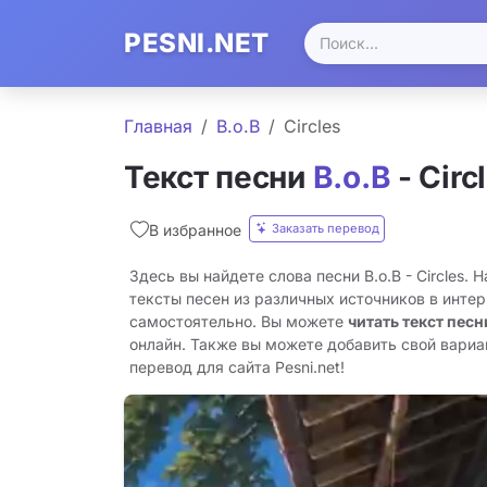
PESNI.NET
Главная
B.o.B
Circles
Текст песни
B.o.B
- Circ
Заказать перевод
В избранное
Здесь вы найдете слова песни B.o.B - Circles.
тексты песен из различных источников в инте
самостоятельно. Вы можете
читать текст песни
онлайн. Также вы можете добавить свой вариант
перевод для сайта Pesni.net!