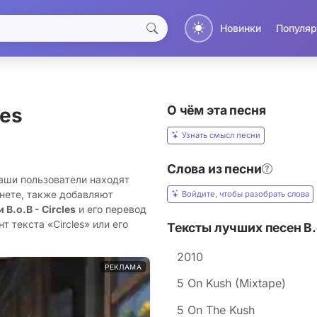
Новинки
Популяр
О чём эта песня
les
Узнать смысл песни
Слова из песни
 Наши пользователи находят
рнете, также добавляют
Войдите, чтобы разобрать слова
 B.o.B - Circles
и его перевод
 текста «Circles» или его
Тексты лучших песен B.
2010
РЕКЛАМА
5 On Kush (Mixtape)
5 On The Kush