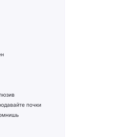
ен
клюзив
продавайте почки
помнишь