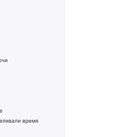
очи
е
реливали время