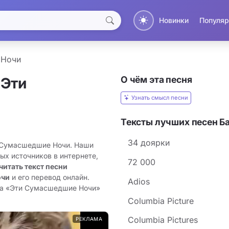
Новинки
Популяр
 Ночи
О чём эта песня
 Эти
Узнать смысл песни
Тексты лучших песен Б
34 доярки
и Сумасшедшие Ночи. Наши
ых источников в интернете,
72 000
читать текст песни
очи
и его перевод онлайн.
Adios
ста «Эти Сумасшедшие Ночи»
Columbia Picture
Columbia Pictures
РЕКЛАМА