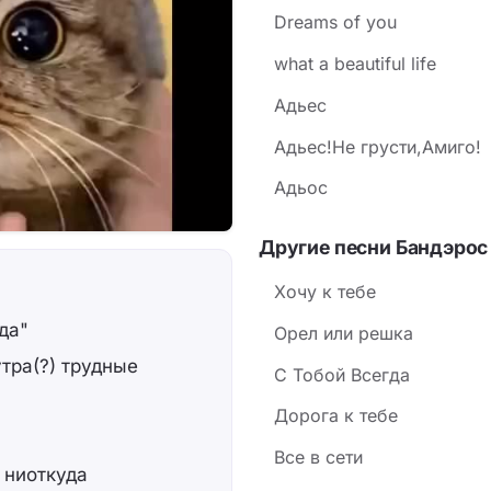
Dreams of you
what a beautiful life
Адьес
Адьес!Не грусти,Амиго!
Адьос
Другие песни Бандэрос
Хочу к тебе
да"
Орел или решка
тра(?) трудные
С Тобой Всегда
Дорога к тебе
Все в сети
 ниоткуда