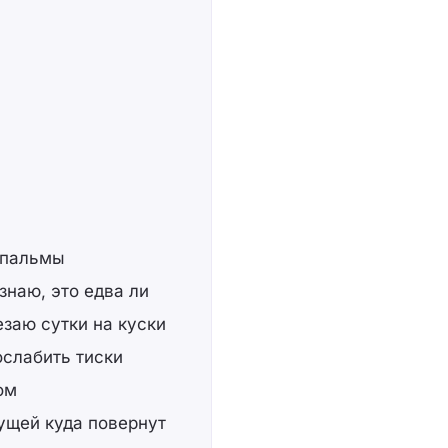
, пальмы
знаю, это едва ли
заю сутки на куски
ослабить тиски
ом
ущей куда повернут