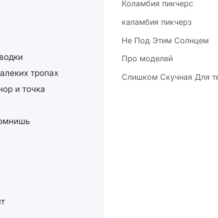
Коламбия пикчерс
каламбия пикчерз
Не Под Этим Солнцем
сводки
Про моделей
далеких тропах
Слишком Скучная Для т
нор и точка
помнишь
ит