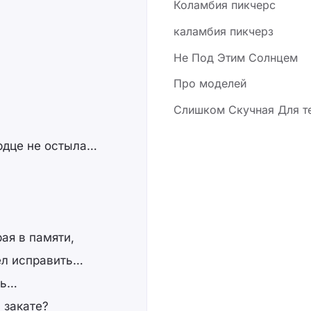
Коламбия пикчерс
каламбия пикчерз
Не Под Этим Солнцем
Про моделей
Слишком Скучная Для т
рдце не остыла…
ая в памяти,
тел исправить…
ть…
а закате?