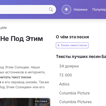
Новинки
Популяр
цем
О чём эта песня
 Не Под Этим
Узнать смысл песни
Тексты лучших песен Б
34 доярки
Под Этим Солнцем. Наши
ых источников в интернете,
72 000
читать текст песни
м
и его перевод онлайн. Также
Adios
Под Этим Солнцем» или его
Columbia Picture
Columbia Pictures
РЕКЛАМА