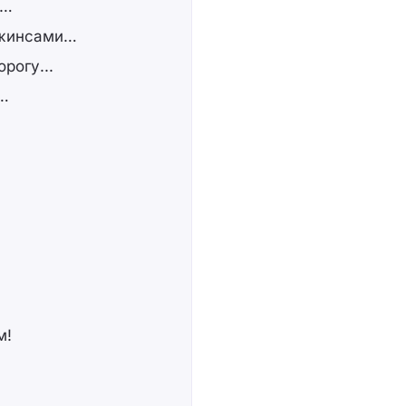
о…
джинсами…
рогу...
м…
м!