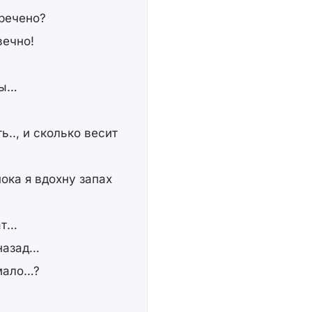
тречено?
вечно!
сы…
ь.., и сколько весит
ока я вдохну запах
ат…
 назад…
 мало…?