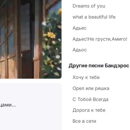
Dreams of you
what a beautiful life
Адьес
Адьес!Не грусти,Амиго!
Адьос
Другие песни Бандэрос
Хочу к тебе
Орел или решка
С Тобой Всегда
ьцами…
Дорога к тебе
Все в сети