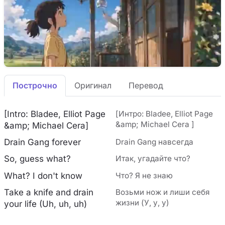
Построчно
Оригинал
Перевод
[Intro: Bladee, Elliot Page
[Интро: Bladee, Elliot Page
&amp; Michael Cera ]
&amp; Michael Cera]
Drain Gang forever
Drain Gang навсегда
So, guess what?
Итак, угадайте что?
What? I don't know
Что? Я не знаю
Take a knife and drain
Возьми нож и лиши себя
жизни (У, у, у)
your life (Uh, uh, uh)