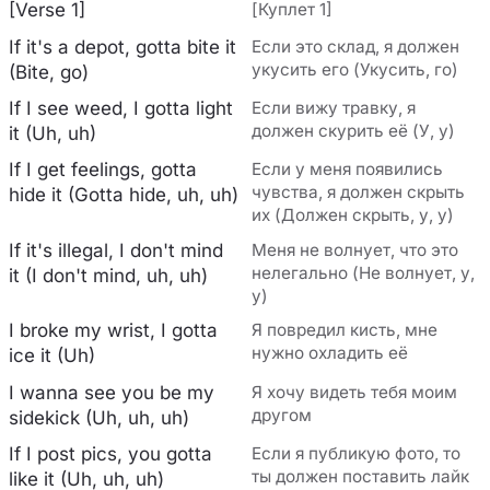
[Verse 1]
[Куплет 1]
If it's a depot, gotta bite it
Если это склад, я должен
укусить его (Укусить, го)
(Bite, go)
If I see weed, I gotta light
Если вижу травку, я
должен скурить её (У, у)
it (Uh, uh)
If I get feelings, gotta
Если у меня появились
чувства, я должен скрыть
hide it (Gotta hide, uh, uh)
их (Должен скрыть, у, у)
If it's illegal, I don't mind
Меня не волнует, что это
нелегально (Не волнует, у,
it (I don't mind, uh, uh)
у)
I broke my wrist, I gotta
Я повредил кисть, мне
нужно охладить её
ice it (Uh)
I wanna see you be my
Я хочу видеть тебя моим
другом
sidekick (Uh, uh, uh)
If I post pics, you gotta
Если я публикую фото, то
ты должен поставить лайк
like it (Uh, uh, uh)