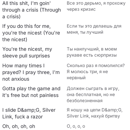
All this shit, I'm goin'
Все это дерьмо, я прохожу
через кризис
through a crisis (Through
a crisis)
If you do this for me,
Если ты это делаешь для
меня, ты лучший
you're the nicest (You're
the nicest)
You're the nicest, my
Ты наилучший, в моем
рукаве есть сюрпризы
sleeve pull surprises
How many times I
Сколько раз я помолился?
Я молюсь три, я не
prayed? I pray three, I'm
нервный
not anxious
Gotta play the game and
Должен сыграть в игру,
она бесплатная, но не
it's free but not painless
безболезненная
I slide D&amp;G, Silver
Я ношу на цепи D&amp;G,
Silver Link, нахуй бритву
Link, fuck a razor
Oh, oh, oh, oh
О, о, о, о