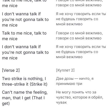
Talk to me nice, talk to
говори со мной вежливо
me nice
I don't wanna talk if
Я не хочу говорить если ты
не будешь говорить со
you're not gonna talk to
мной вежливо
me nice
Talk to me nice, talk to
Говори со мной вежливо,
говори со мной вежливо
me nice
I don't wanna talk if
Я не хочу говорить если ты
не будешь говорить со
you're not gonna talk to
мной вежливо
me nice
[Verse 2]
[Куплет 2]
Two strike is nothing, I
Две дозы — ничто, я
принимаю три
three-strike it (Strike it)
Can't name the feeling,
Не могу понять что за
чувство, которое я обрёл,
man, that I get (That I
чувак
get)