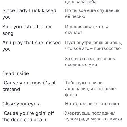
целовала тебя
Since Lady Luck kissed
Но ты всё ещё слушаешь
её песню
you
Still, you listen for her
И надеешься, что та
скучает
song
And pray that she missed
Пуст внутри, ведь знаешь,
что всё это – притворство
you
Закрыв глаза, ты вновь
сходишь с ума
Dead inside
'Cause you know it's all
Тебе нужен лишь
адреналин, и этот роял-
pretend
флэш
Close your eyes
Но хватаешь то, что дают
'Cause you're goin' off
Жертвуешь последним
тузом ради милого личика
the deep end again