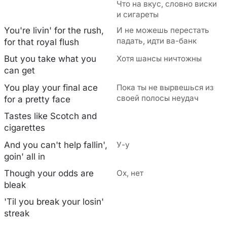
Что на вкус, словно виски
и сигареты
You're livin' for the rush,
И не можешь перестать
падать, идти ва-банк
for that royal flush
But you take what you
Хотя шансы ничтожны
can get
You play your final ace
Пока ты не вырвешься из
своей полосы неудач
for a pretty face
Tastes like Scotch and
cigarettes
And you can't help fallin',
У-у
goin' all in
Though your odds are
Ох, нет
bleak
'Til you break your losin'
streak