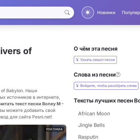
Новинки
Популяр
О чём эта песня
ivers of
Узнать смысл песни
Слова из песни
Войдите, чтобы разобрать слова
 of Babylon. Наши
ых источников в интернете,
Тексты лучших песен B
читать текст песни Boney M -
 вы можете добавить свой
African Moon
вод для сайта Pesni.net!
Jingle Bells
РЕКЛАМА
Rasputin