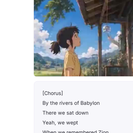
[Chorus]
By the rivers of Babylon
There we sat down
Yeah, we wept
When we remembered Zion