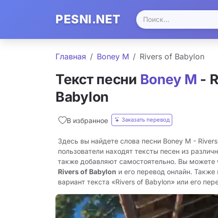
PESNI.NET
Главная
Boney M
Rivers of Babylon
Текст песни
Boney M
- R
Babylon
Заказать перевод
В избранное
Здесь вы найдете слова песни Boney M - Rivers
пользователи находят тексты песен из различн
также добавляют самостоятельно. Вы можете
Rivers of Babylon
и его перевод онлайн. Также
вариант текста «Rivers of Babylon» или его пере