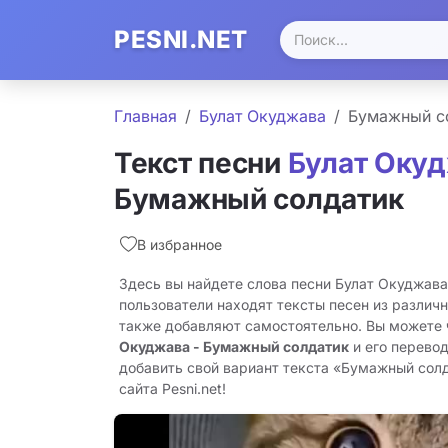
PESNI.NET
Главная
Булат Окуджава
Бумажный с
Текст песни
Булат Оку
Бумажный солдатик
В избранное
Здесь вы найдете слова песни Булат Окуджав
пользователи находят тексты песен из различн
также добавляют самостоятельно. Вы можете
Окуджава - Бумажный солдатик
и его перево
добавить свой вариант текста «Бумажный солд
сайта Pesni.net!