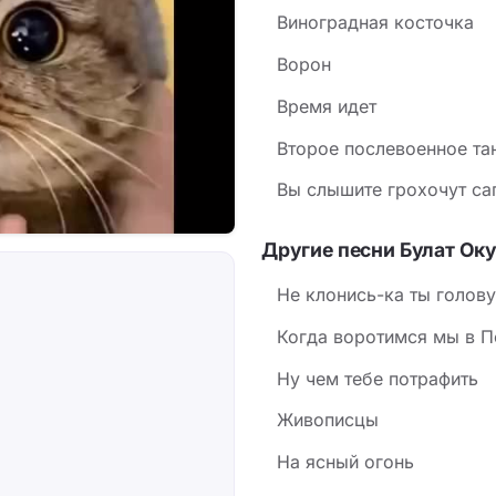
Виноградная косточка
Ворон
Время идет
Второе послевоенное та
Вы слышите грохочут са
Другие песни Булат Ок
Не клонись-ка ты голов
Когда воротимся мы в П
Ну чем тебе потрафить
Живописцы
На ясный огонь