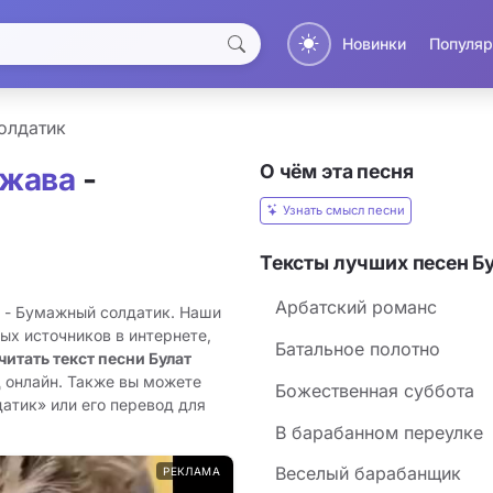
Новинки
Популяр
олдатик
О чём эта песня
джава
-
Узнать смысл песни
Тексты лучших песен Б
Арбатский романс
а - Бумажный солдатик. Наши
ых источников в интернете,
Батальное полотно
читать текст песни Булат
д онлайн. Также вы можете
Божественная суббота
атик» или его перевод для
В барабанном переулке
Веселый барабанщик
РЕКЛАМА