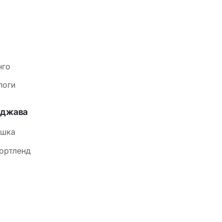
нго
поги
уджава
ушка
ортленд