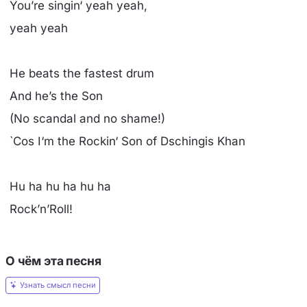
You’re singin‘ yeah yeah,
yeah yeah
He beats the fastest drum
And he’s the Son
(No scandal and no shame!)
`Cos I‘m the Rockin‘ Son of Dschingis Khan
Hu ha hu ha hu ha
Rock’n’Roll!
О чём эта песня
Узнать смысл песни