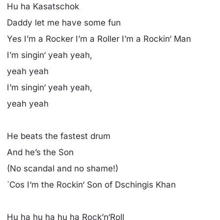
Hu ha Kasatschok
Daddy let me have some fun
Yes I’m a Rocker I’m a Roller I’m a Rockin‘ Man
I’m singin‘ yeah yeah,
yeah yeah
I’m singin‘ yeah yeah,
yeah yeah
He beats the fastest drum
And he’s the Son
(No scandal and no shame!)
`Cos I‘m the Rockin‘ Son of Dschingis Khan
Hu ha hu ha hu ha Rock’n‘Roll