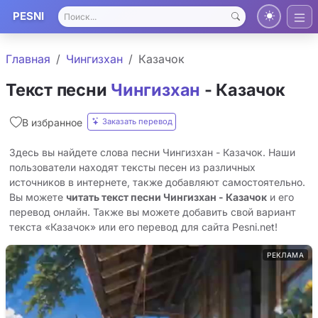
PESNI
Главная
Чингизхан
Казачок
Текст песни
Чингизхан
- Казачок
Заказать перевод
В избранное
Здесь вы найдете слова песни Чингизхан - Казачок. Наши
пользователи находят тексты песен из различных
источников в интернете, также добавляют самостоятельно.
Вы можете
читать текст песни Чингизхан - Казачок
и его
перевод онлайн. Также вы можете добавить свой вариант
текста «Казачок» или его перевод для сайта Pesni.net!
РЕКЛАМА