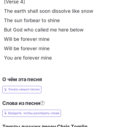
[Verse 4]
The earth shall soon dissolve like snow
The sun forbear to shine
But God who called me here below
Will be forever mine
Will be forever mine
You are forever mine
О чём эта песня
Узнать смысл песни
Слова из песни
Войдите, чтобы разобрать слова
Тексты лучших песен Chris Tomlin