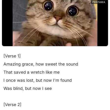
РЕКЛАМА
[Verse 1]
Amazing grace, how sweet the sound
That saved a wretch like me
I once was lost, but now I'm found
Was blind, but now I see
[Verse 2]