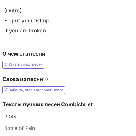
[Outro]
So put your fist up
If you are broken
О чём эта песня
Узнать смысл песни
Слова из песни
Войдите, чтобы разобрать слова
Тексты лучших песен Combichrist
2045
Bottle of Pain