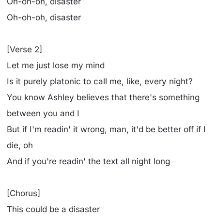
Oh-oh-oh, disaster
Oh-oh-oh, disaster
[Verse 2]
Let me just lose my mind
Is it purely platonic to call me, like, every night?
You know Ashley believes that there's something
between you and I
But if I'm readin' it wrong, man, it'd be better off if I
die, oh
And if you're readin' the text all night long
[Chorus]
This could be a disaster