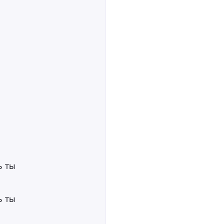
ь ты
ь ты