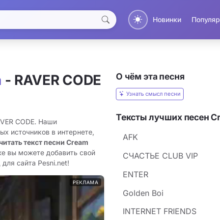
Новинки
Популяр
О чём эта песня
a
- RAVER CODE
Узнать смысл песни
Тексты лучших песен C
RAVER CODE. Наши
ых источников в интернете,
AFK
читать текст песни Cream
же вы можете добавить свой
CЧАСТЬЕ CLUB VIP
для сайта Pesni.net!
ENTER
РЕКЛАМА
Golden Boi
INTERNET FRIENDS