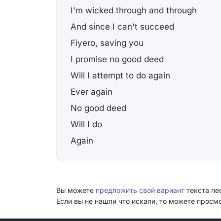
I'm wicked through and through
And since I can't succeed
Fiyero, saving you
I promise no good deed
Will I attempt to do again
Ever again
No good deed
Will I do
Again
Вы можете
предложить свой вариант
текста пе
Если вы не нашли что искали, то можете прос