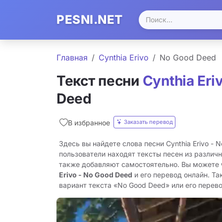
PESNI.NET
Главная
Cynthia Erivo
No Good Deed
Текст песни
Cynthia Eri
Deed
Заказать перевод
В избранное
Здесь вы найдете слова песни Cynthia Erivo - 
пользователи находят тексты песен из различн
также добавляют самостоятельно. Вы можете
Erivo - No Good Deed
и его перевод онлайн. Т
вариант текста «No Good Deed» или его перевод