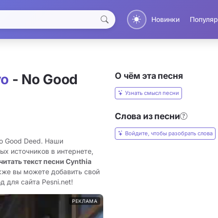
Новинки
Популяр
О чём эта песня
vo
- No Good
Узнать смысл песни
Слова из песни
Войдите, чтобы разобрать слова
No Good Deed. Наши
ых источников в интернете,
читать текст песни Cynthia
акже вы можете добавить свой
 для сайта Pesni.net!
РЕКЛАМА