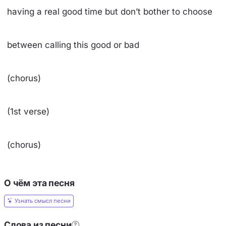
having a real good time but don’t bother to choose
between calling this good or bad
(chorus)
(1st verse)
(chorus)
О чём эта песня
Узнать смысл песни
Слова из песни