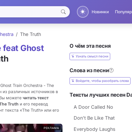
Новинки
Популяр
hestra
The Truth
О чём эта песня
 feat Ghost
uth
Узнать смысл песни
Слова из песни
Войдите, чтобы разобрать слова
Ghost Train Orchestra - The
н из различных источников в
Тексты лучших песен Dav
 Вы можете
читать текст
The Truth
и его перевод
A Door Called No
т текста «The Truth» или его
Don't Be Like That
РЕКЛАМА
Everybody Laughs