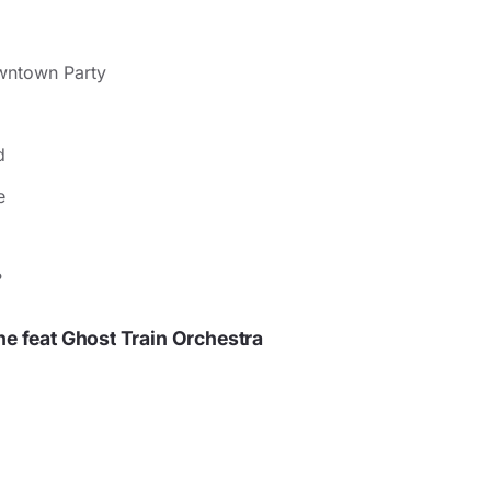
wntown Party
d
e
?
e feat Ghost Train Orchestra