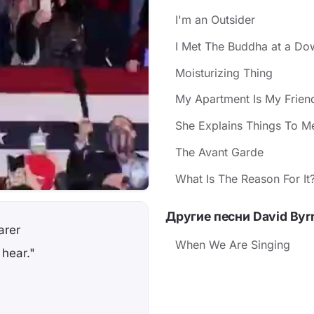
I'm an Outsider
I Met The Buddha at a Do
Moisturizing Thing
My Apartment Is My Frien
She Explains Things To M
The Avant Garde
What Is The Reason For It
Другие песни David Byrn
arer
When We Are Singing
 hear."