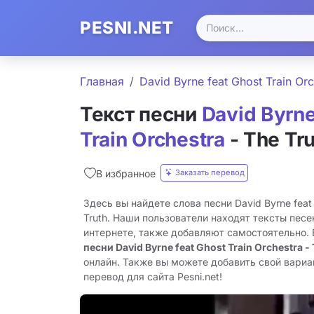
PESNI.NET
Главная
David Byrne feat Ghost Train Orc
Текст песни
David Byrne
Train Orchestra
- The Tr
Заказать перевод
В избранное
Здесь вы найдете слова песни David Byrne feat 
Truth. Наши пользователи находят тексты песе
интернете, также добавляют самостоятельно.
песни David Byrne feat Ghost Train Orchestra - 
онлайн. Также вы можете добавить свой вариан
перевод для сайта Pesni.net!