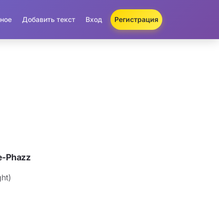
ное
Добавить текст
Вход
Регистрация
e-Phazz
ght)