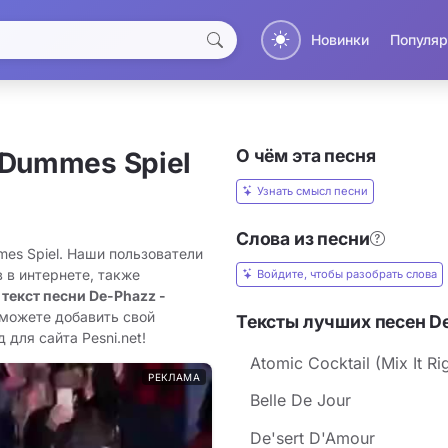
Новинки
Популяр
О чём эта песня
 Dummes Spiel
Узнать смысл песни
Слова из песни
mes Spiel. Наши пользователи
 в интернете, также
Войдите, чтобы разобрать слова
 текст песни De-Phazz -
 можете добавить свой
Тексты лучших песен D
 для сайта Pesni.net!
Atomic Cocktail (Mix It Ri
РЕКЛАМА
Belle De Jour
De'sert D'Amour