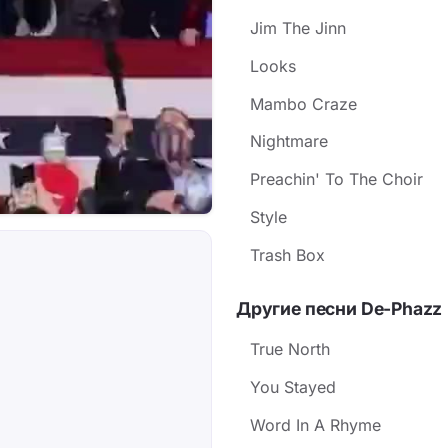
Jim The Jinn
Looks
Mambo Craze
Nightmare
Preachin' To The Choir
Style
Trash Box
Другие песни De-Phazz
True North
You Stayed
Word In A Rhyme