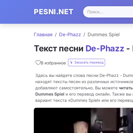
PESNI.NET
Главная
De-Phazz
Dummes Spiel
Текст песни
De-Phazz
-
Заказать перевод
В избранное
Здесь вы найдете слова песни De-Phazz - Dum
находят тексты песен из различных источников
добавляют самостоятельно. Вы можете
читать
Dummes Spiel
и его перевод онлайн. Также вы
вариант текста «Dummes Spiel» или его перевод