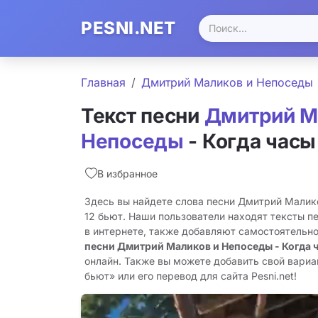
PESNI.NET
Главная
Дмитрий Маликов и Непоседы
Текст песни
Дмитрий М
Непоседы
- Когда часы
В избранное
Здесь вы найдете слова песни Дмитрий Малико
12 бьют. Наши пользователи находят тексты п
в интернете, также добавляют самостоятельн
песни Дмитрий Маликов и Непоседы - Когда ч
онлайн. Также вы можете добавить свой вариан
бьют» или его перевод для сайта Pesni.net!