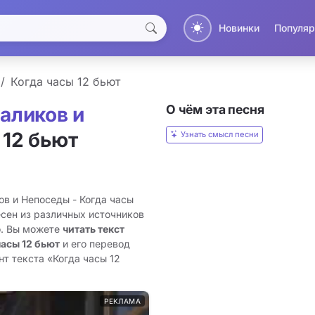
Новинки
Популяр
Когда часы 12 бьют
О чём эта песня
аликов и
 12 бьют
Узнать смысл песни
в и Непоседы - Когда часы
есен из различных источников
о. Вы можете
читать текст
асы 12 бьют
и его перевод
т текста «Когда часы 12
РЕКЛАМА