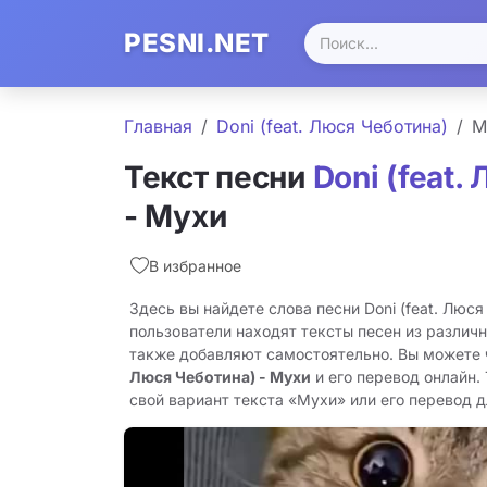
PESNI.NET
Главная
Doni (feat. Люся Чеботина)
М
Текст песни
Doni (feat.
- Мухи
В избранное
Здесь вы найдете слова песни Doni (feat. Люся
пользователи находят тексты песен из различн
также добавляют самостоятельно. Вы можете
Люся Чеботина) - Мухи
и его перевод онлайн.
свой вариант текста «Мухи» или его перевод дл