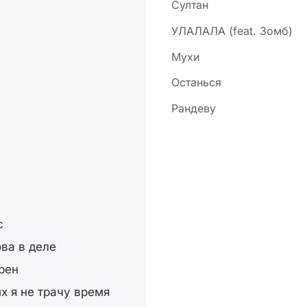
Султан
УЛАЛАЛА (feat. Зомб)
Мухи
Останься
Рандеву
с
ова в деле
рен
их я не трачу время