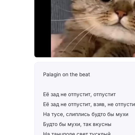
Palagin on the beat
Её зад не отпустит, отпустит
Её зад не отпустит, взяв, не отпусти
На тусе, слиплись будто бы мухи
Будто бы мухи, так вкусны
На танцполе свет тусклый