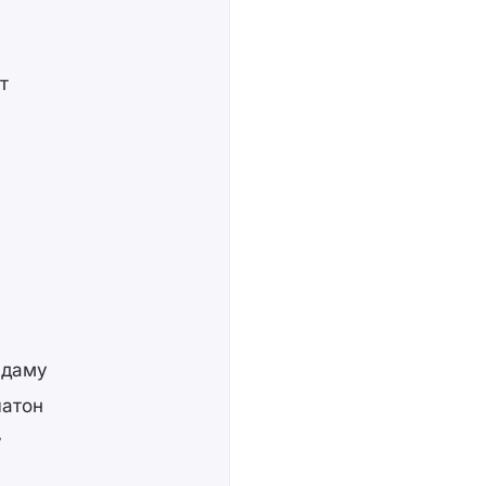
т
 даму
латон
у