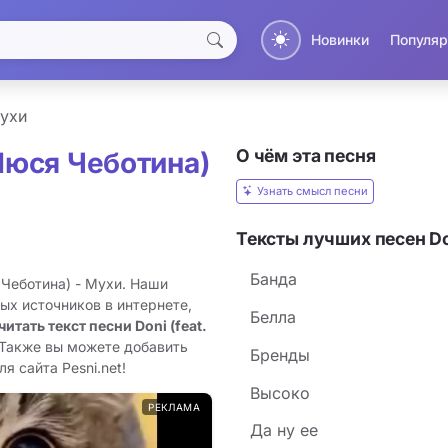
Новинки
Популяр
ухи
О чём эта песня
 Люся Чеботина)
Узнать смысл песни
Тексты лучших песен Do
Банда
 Чеботина) - Мухи. Наши
ых источников в интернете,
Белла
читать текст песни Doni (feat.
 Также вы можете добавить
Бренды
я сайта Pesni.net!
Высоко
РЕКЛАМА
Да ну ее