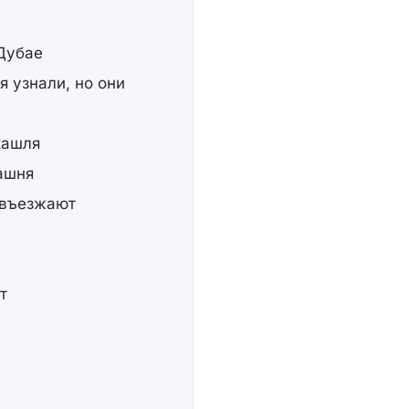
Дубае
я узнали, но они
 кашля
башня
 въезжают
т