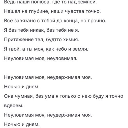
Ведь наши полюса, где то над землей.
Нашел на глубине, наши чувства точно.
Всё завязано с тобой до конца, но прочно.
Я без тебя никак, без тебя не я.
Притяжение тел, будтто химия.
Я твой, а ты моя, как небо и земля.
Неуловимая моя, неуловимая.
Неуловимая моя, неудержимая моя.
Ночью и днем.
Она чумная, без ума я только с нею буду я точно
вдвоем.
Неуловимая моя, неудержимая моя.
Ночью и днем.