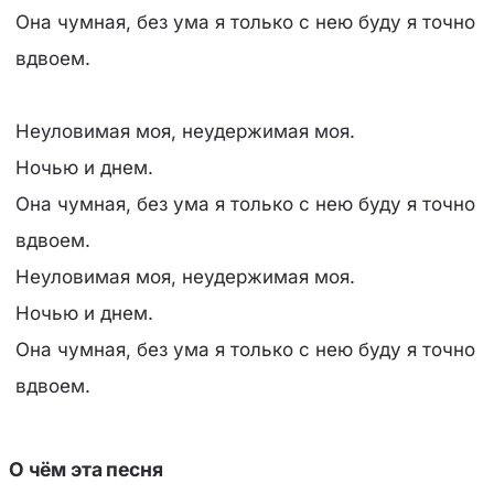
Она чумная, без ума я только с нею буду я точно
вдвоем.
Неуловимая моя, неудержимая моя.
Ночью и днем.
Она чумная, без ума я только с нею буду я точно
вдвоем.
Неуловимая моя, неудержимая моя.
Ночью и днем.
Она чумная, без ума я только с нею буду я точно
вдвоем.
О чём эта песня