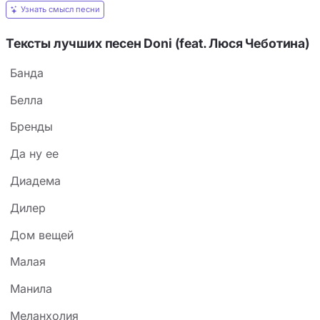
Узнать смысл песни
Тексты лучших песен Doni (feat. Люся Чеботина)
Банда
Белла
Бренды
Да ну ее
Диадема
Дилер
Дом вещей
Малая
Манила
Меланхолия