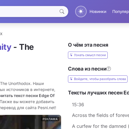
Новинки
Популяр
ox
О чём эта песня
ity
- The
Узнать смысл песни
Слова из песни
Войдите, чтобы разобрать слова
 The Unorthodox. Наши
ых источников в интернете,
Тексты лучших песен Ed
читать текст песни Edge Of
 Также вы можете добавить
15:36
перевод для сайта Pesni.net!
Across the fields of forev
РЕКЛАМА
A curfew for the damned (.