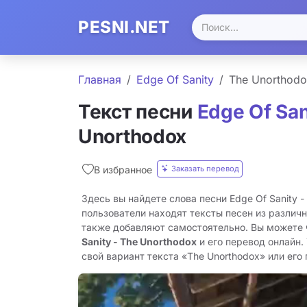
PESNI.NET
Главная
Edge Of Sanity
The Unorthod
Текст песни
Edge Of San
Unorthodox
Заказать перевод
В избранное
Здесь вы найдете слова песни Edge Of Sanity -
пользователи находят тексты песен из различн
также добавляют самостоятельно. Вы можете
Sanity - The Unorthodox
и его перевод онлайн.
свой вариант текста «The Unorthodox» или его 