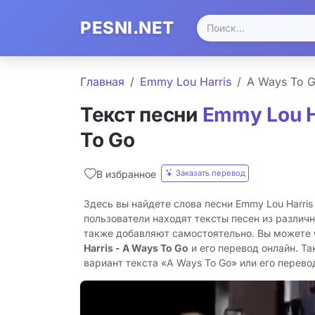
PESNI.NET
Главная
Emmy Lou Harris
A Ways To 
Текст песни
Emmy Lou H
To Go
Заказать перевод
В избранное
Здесь вы найдете слова песни Emmy Lou Harris
пользователи находят тексты песен из различн
также добавляют самостоятельно. Вы можете
Harris - A Ways To Go
и его перевод онлайн. Т
вариант текста «A Ways To Go» или его перевод