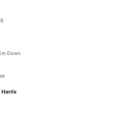
ng
 'Em Down
se
Harris