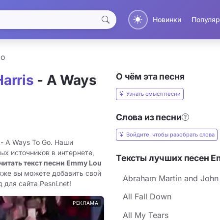
Новинки
Популяр
Go
О чём эта песня
arris
- A Ways
Узнать смысл песни
Слова из песни
Войдите, чтобы разобрать слова
 - A Ways To Go. Наши
ых источников в интернете,
Тексты лучших песен Em
читать текст песни Emmy Lou
акже вы можете добавить свой
Abraham Martin and John
 для сайта Pesni.net!
All Fall Down
РЕКЛАМА
All My Tears