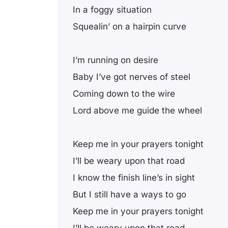
In a foggy situation
Squealin’ on a hairpin curve
I’m running on desire
Baby I’ve got nerves of steel
Coming down to the wire
Lord above me guide the wheel
Keep me in your prayers tonight
I’ll be weary upon that road
I know the finish line’s in sight
But I still have a ways to go
Keep me in your prayers tonight
I’ll be weary upon that road