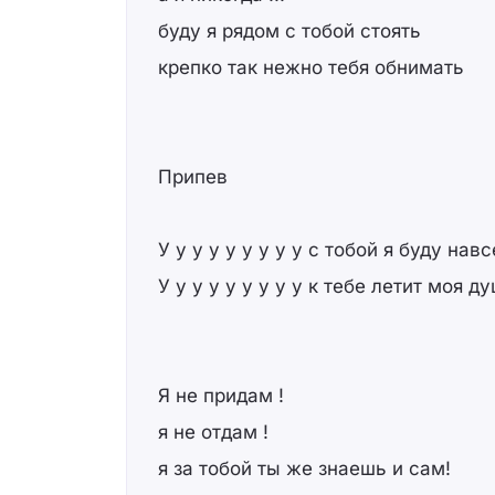
буду я рядом с тобой стоять
крепко так нежно тебя обнимать
Припев
У у у у у у у у у с тобой я буду нав
У у у у у у у у у к тебе летит моя д
Я не придам !
я не отдам !
я за тобой ты же знаешь и сам!