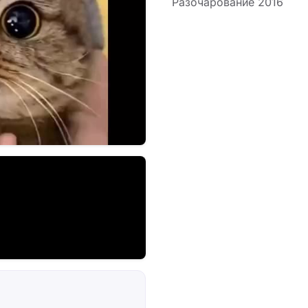
Разочарование 2016
мир без любимого теря
влияние дворовой лири
искренность тут важне
в припеве работают ка
должен скрепить слова