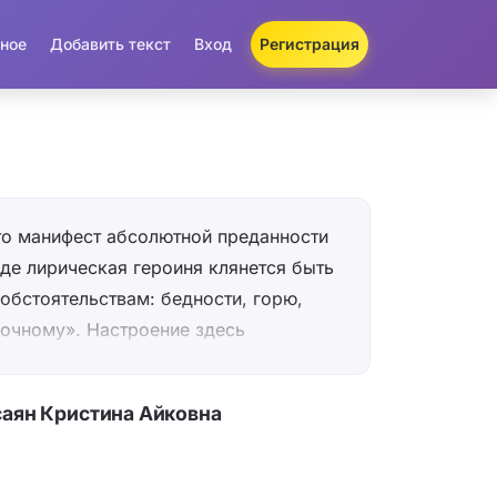
ное
Добавить текст
Вход
Регистрация
то манифест абсолютной преданности
где лирическая героиня клянется быть
бстоятельствам: бедности, горю,
ночному». Настроение здесь
 наивное, построенное на ярких
ат, а ты мой восход») и
саян Кристина Айковна
х («не придам, не отдам»). Автор
очти сказочные образы — ветер, небо
, нежный цветок — чтобы показать, что