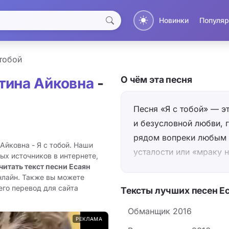
Новинки
Популяр
 тобой
О чём эта песня
тина Айковна
-
Песня «Я с тобой» — э
и безусловной любви, 
рядом вопреки любым о
Айковна - Я с тобой. Наши
усталости или «мраку 
ых источников в интернете,
экстатичное и немного
читать текст песни Есаян
нлайн. Также вы можете
контрастах («я твой зак
его перевод для сайта
Тексты лучших песен Е
гиперболических клятва
использует простые, п
Обманщик 2016
РЕКЛАМА
без птиц, озеро любви