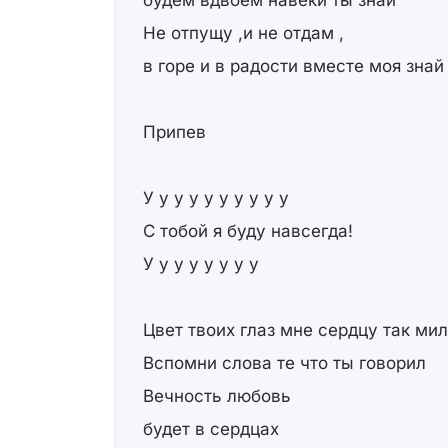
будем вдвоём навеки ты знай
Не отпущу ,и не отдам ,
в горе и в радости вместе моя знай
Припев
У у у у у у у у у у
С тобой я буду навсегда!
У у у у у у у у
Цвет твоих глаз мне сердцу так мил
Вспомни слова те что ты говорил
Вечность любовь
будет в сердцах