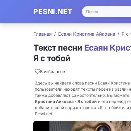
PESNI.NET
Главная
Есаян Кристина Айковна
Я с
Текст песни
Есаян Крис
Я с тобой
В избранное
Здесь вы найдете слова песни Есаян Кристина 
пользователи находят тексты песен из различн
также добавляют самостоятельно. Вы можете
Кристина Айковна - Я с тобой
и его перевод о
добавить свой вариант текста «Я с тобой» или 
Pesni.net!