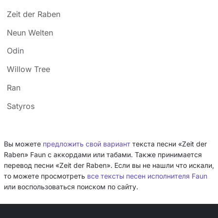
Zeit der Raben
Neun Welten
Odin
Willow Tree
Ran
Satyros
Вы можете
предложить свой вариант
текста песни «Zeit der
Raben» Faun с аккордами или табами. Также принимается
перевод песни «Zeit der Raben». Если вы не нашли что искали,
то можете просмотреть
все тексты песен исполнителя Faun
или воспользоваться поиском по сайту.