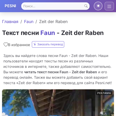
PESNI
Главная
Faun
Zeit der Raben
Текст песни
Faun
- Zeit der Raben
Заказать перевод
В избранное
Здесь вы найдете слова песни Faun - Zeit der Raben. Наши
пользователи находят тексты песен из различных
источников в интернете, также добавляют самостоятельно.
Вы можете
читать текст песни Faun - Zeit der Raben
и его
перевод онлайн. Также вы можете добавить свой вариант
текста «Zeit der Raben» или его перевод для сайта Pesni.net!
РЕКЛАМА