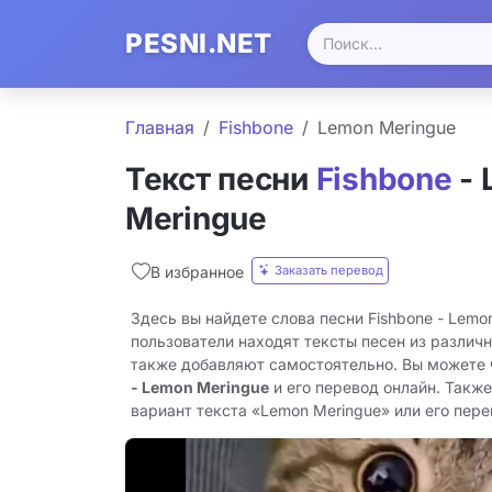
PESNI.NET
Главная
Fishbone
Lemon Meringue
Текст песни
Fishbone
- 
Meringue
Заказать перевод
В избранное
Здесь вы найдете слова песни Fishbone - Lemo
пользователи находят тексты песен из различн
также добавляют самостоятельно. Вы можете
- Lemon Meringue
и его перевод онлайн. Такж
вариант текста «Lemon Meringue» или его перев