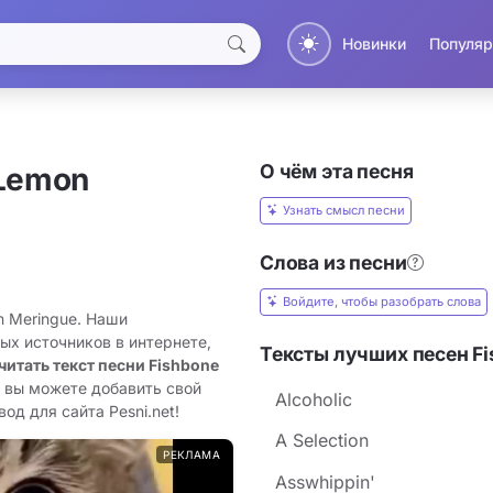
Новинки
Популяр
О чём эта песня
Lemon
Узнать смысл песни
Слова из песни
Войдите, чтобы разобрать слова
n Meringue. Наши
ых источников в интернете,
Тексты лучших песен F
читать текст песни Fishbone
е вы можете добавить свой
Alcoholic
од для сайта Pesni.net!
A Selection
РЕКЛАМА
Asswhippin'