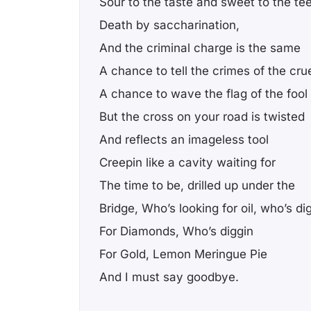
Sour to the taste and sweet to the te
Death by saccharination,
And the criminal charge is the same
A chance to tell the crimes of the cru
A chance to wave the flag of the fool
But the cross on your road is twisted
And reflects an imageless tool
Creepin like a cavity waiting for
The time to be, drilled up under the
Bridge, Who’s looking for oil, who’s di
For Diamonds, Who’s diggin
For Gold, Lemon Meringue Pie
And I must say goodbye.