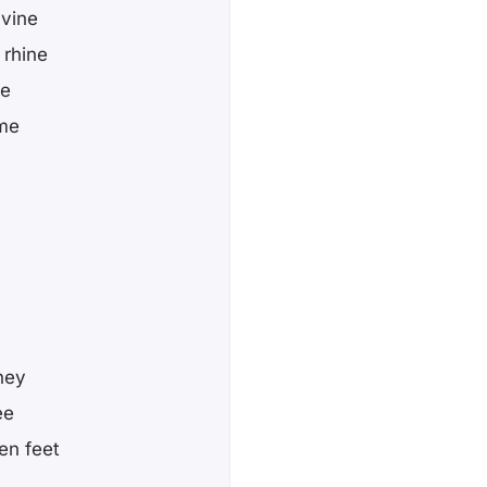
 vine
 rhine
ne
ime
ney
ee
en feet