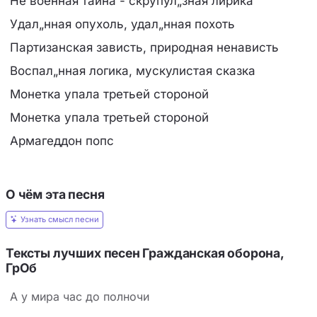
Не военная тайна - скрупул„зная лирика
Удал„нная опухоль, удал„нная похоть
Партизанская зависть, природная ненависть
Воспал„нная логика, мускулистая сказка
Монетка упала третьей стороной
Монетка упала третьей стороной
Армагеддон попс
О чём эта песня
Узнать смысл песни
Тексты лучших песен Гражданская оборона,
ГрОб
А у мира час до полночи