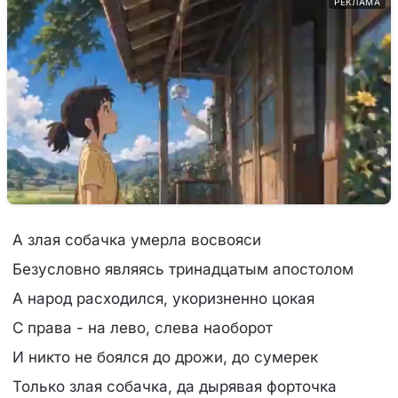
РЕКЛАМА
А злая собачка умерла восвояси
Безусловно являясь тринадцатым апостолом
А народ расходился, укоризненно цокая
С права - на лево, слева наоборот
И никто не боялся до дрожи, до сумерек
Только злая собачка, да дырявая форточка