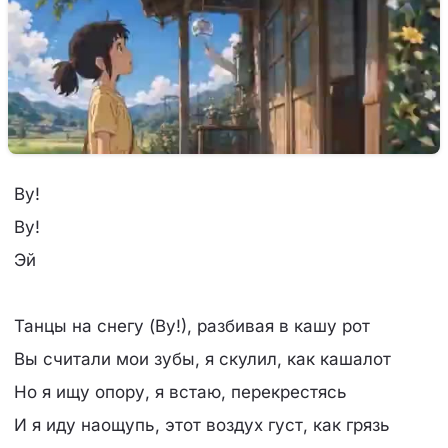
Ву!
Ву!
Эй
Танцы на снегу (Ву!), разбивая в кашу рот
Вы считали мои зубы, я скулил, как кашалот
Но я ищу опору, я встаю, перекрестясь
И я иду наощупь, этот воздух густ, как грязь