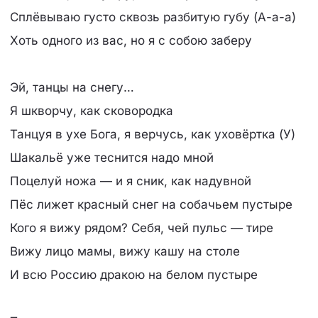
Сплёвываю густо сквозь разбитую губу (А-а-а)
Хоть одного из вас, но я с собою заберу
Эй, танцы на снегу…
Я шкворчу, как сковородка
Танцуя в ухе Бога, я верчусь, как уховёртка (У)
Шакальё уже теснится надо мной
Поцелуй ножа — и я сник, как надувной
Пёс лижет красный снег на собачьем пустыре
Кого я вижу рядом? Себя, чей пульс — тире
Вижу лицо мамы, вижу кашу на столе
И всю Россию дракою на белом пустыре