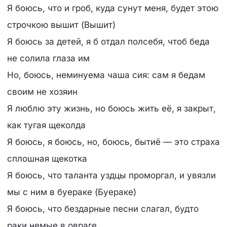
Я боюсь, что и гроб, куда сунут меня, будет этою
строчкою вышит (Вышит)
Я боюсь за детей, я б отдал полсебя, чтоб беда
не солила глаза им
Но, боюсь, неминуема чаша сия: сам я бедам
своим не хозяин
Я люблю эту жизнь, но боюсь жить её, я закрыт,
как тугая щеколда
Я боюсь, я боюсь, но, боюсь, бытиё — это страха
сплошная щекотка
Я боюсь, что таланта уздцы проморгал, и увязли
мы с ним в буераке (Буераке)
Я боюсь, что бездарные песни слагал, будто
раки немые в овраге