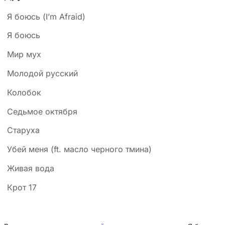
Я боюсь (I’m Afraid)
Я боюсь
Мир мух
Молодой русский
Колобок
Седьмое октября
Старуха
Убей меня (ft. масло черного тмина)
Живая вода
Крот 17