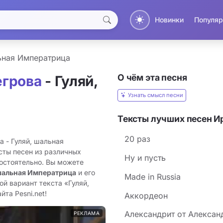
Новинки
Популяр
ьная Императрица
О чём эта песня
егрова
- Гуляй,
Узнать смысл песни
Тексты лучших песен И
20 раз
а - Гуляй, шальная
сты песен из различных
Hу и пусть
остоятельно. Вы можете
 шальная Императрица
и его
Made in Russia
й вариант текста «Гуляй,
та Pesni.net!
Аккордеон
Александрит от Алексан
РЕКЛАМА