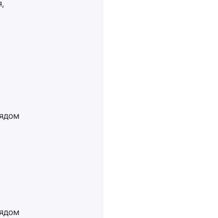
я,
лядом
лядом