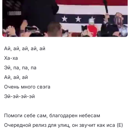
Ай, ай, ай, ай, ай
Ха-ха
Эй, па, па, па
Ай, ай, ай
Очень много свэга
Эй-эй-эй-эй
Помоги себе сам, благодарен небесам
Очередной релиз для улиц, он звучит как иса (Е)