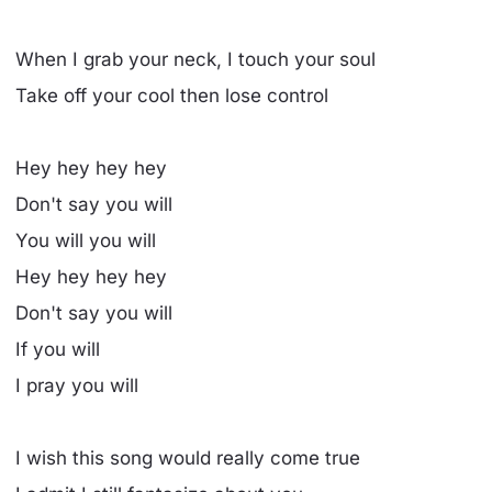
When I grab your neck, I touch your soul
Take off your cool then lose control
Hey hey hey hey
Don't say you will
You will you will
Hey hey hey hey
Don't say you will
If you will
I pray you will
I wish this song would really come true