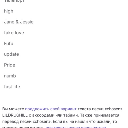
Телепорт
high
Jane & Jessie
fake love
Fufu
update
Pride
numb
fast life
Вы можете
предложить свой вариант
текста песни «chosen»
LILDRUGHILL с аккордами или табами. Также принимается
перевод песни «chosen». Если вы не нашли что искали, то
можете просмотреть
все тексты песен исполнителя