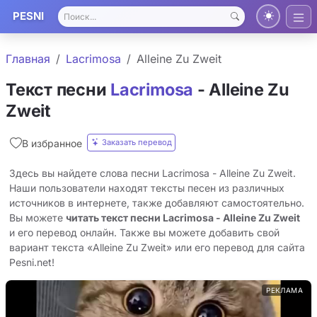
PESNI
Главная
Lacrimosa
Alleine Zu Zweit
Текст песни
Lacrimosa
- Alleine Zu
Zweit
Заказать перевод
В избранное
Здесь вы найдете слова песни Lacrimosa - Alleine Zu Zweit.
Наши пользователи находят тексты песен из различных
источников в интернете, также добавляют самостоятельно.
Вы можете
читать текст песни Lacrimosa - Alleine Zu Zweit
и его перевод онлайн. Также вы можете добавить свой
вариант текста «Alleine Zu Zweit» или его перевод для сайта
Pesni.net!
РЕКЛАМА