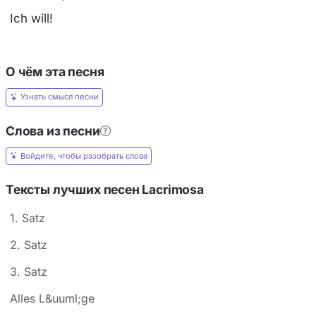
Ich will!
О чём эта песня
Узнать смысл песни
Слова из песни
Войдите, чтобы разобрать слова
Тексты лучших песен Lacrimosa
1. Satz
2. Satz
3. Satz
Alles L&uuml;ge