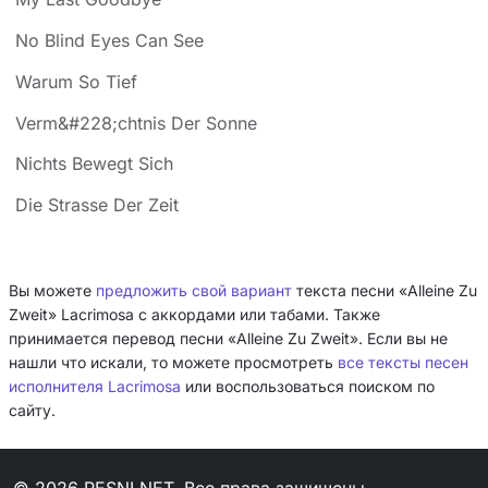
No Blind Eyes Can See
Warum So Tief
Verm&#228;chtnis Der Sonne
Nichts Bewegt Sich
Die Strasse Der Zeit
Вы можете
предложить свой вариант
текста песни «Alleine Zu
Zweit» Lacrimosa с аккордами или табами. Также
принимается перевод песни «Alleine Zu Zweit». Если вы не
нашли что искали, то можете просмотреть
все тексты песен
исполнителя Lacrimosa
или воспользоваться поиском по
сайту.