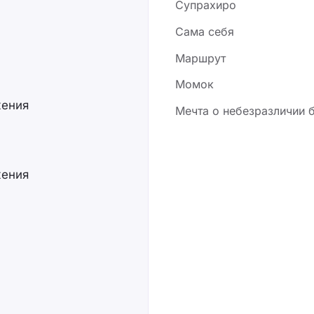
Супрахиро
Сама себя
Маршрут
Момок
жения
Мечта о небезразличии 
жения