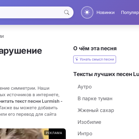
Новинки
Популяр
ии
О чём эта песня
арушение
Узнать смысл песни
Тексты лучших песен L
Аутро
шение симметрии. Наши
ых источников в интернете,
В парке туман
читать текст песни Lurmish -
 Также вы можете добавить
Жженый сахар
ли его перевод для сайта
Изобилие
Интро
РЕКЛАМА