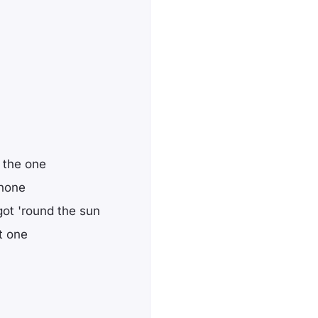
 the one
 none
got 'round the sun
t one