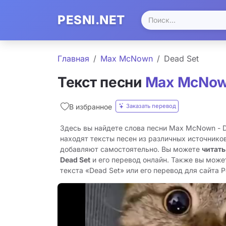
PESNI.NET
Главная
Max McNown
Dead Set
Текст песни
Max McNo
Заказать перевод
В избранное
Здесь вы найдете слова песни Max McNown - D
находят тексты песен из различных источников
добавляют самостоятельно. Вы можете
читать
Dead Set
и его перевод онлайн. Также вы може
текста «Dead Set» или его перевод для сайта Pe