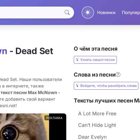
Новинки
Популяр
О чём эта песня
wn
- Dead Set
Узнать смысл песни
Слова из песни
ead Set. Наши пользователи
 в интернете, также
Войдите, чтобы разобрать слова
 текст песни Max McNown -
те добавить свой вариант
Тексты лучших песен 
sni.net!
A Lot More Free
РЕКЛАМА
Can’t Hide Light
Dear Evelyn