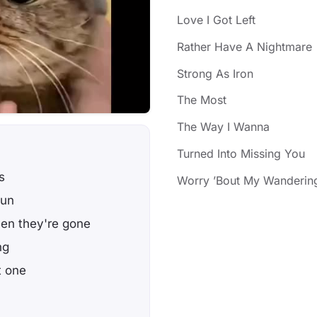
Love I Got Left
Rather Have A Nightmare
Strong As Iron
The Most
The Way I Wanna
Turned Into Missing You
s
Worry ’Bout My Wanderin
sun
hen they're gone
ng
t one